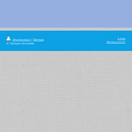
Login
Druckversion
|
Sitemap
Webansicht
© Tierheim Schmölln