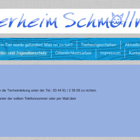
in Tier wurde gefunden! Was ist zu tun?
Tierheimgeschehen
Aktuelle
der- und Jugendtierschutz
Öffentlichkeitsarbeit
Impressum
Konta
 die Tierheimleitung
unter der Tel.: 03 44 91 / 2 39 09 zu richten.
 unter der selben Telefonnummer oder per Mail über
.