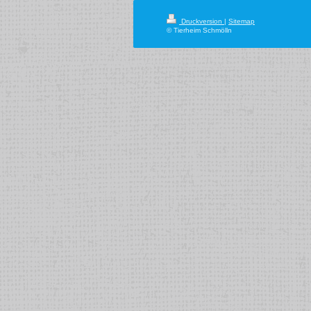
Druckversion
|
Sitemap
© Tierheim Schmölln