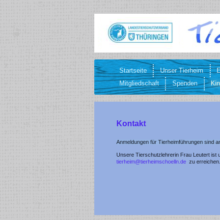
Startseite
Unser Tierheim
E
Mitgliedschaft
Spenden
Kin
Kontakt
Anmeldungen für Tierheimführungen sind an
Unsere Tierschutzlehrerin Frau Leutert ist
tierheim@tierheimschoelln.de
zu erreichen