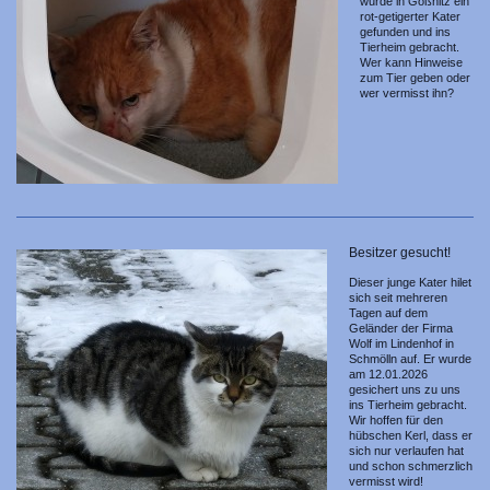
wurde in Gößnitz ein
rot-getigerter Kater
gefunden und ins
Tierheim gebracht.
Wer kann Hinweise
zum Tier geben oder
wer vermisst ihn?
Besitzer gesucht!
Dieser junge Kater hilet
sich seit mehreren
Tagen auf dem
Geländer der Firma
Wolf im Lindenhof in
Schmölln auf. Er wurde
am 12.01.2026
gesichert uns zu uns
ins Tierheim gebracht.
Wir hoffen für den
hübschen Kerl, dass er
sich nur verlaufen hat
und schon schmerzlich
vermisst wird!