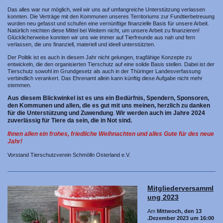
Das alles war nur möglich, weil wir uns auf umfangreiche Unterstützung verlassen
konnten. Die Verträge mit den Kommunen unseres Territoriums zur Fundtierbetreuung
wurden neu gefasst und schufen eine vernünftige finanzielle Basis für unsere Arbeit.
Natürlich reichten diese Mittel bei Weitem nicht, um unsere Arbeit zu finanzieren!
Glücklicherweise konnten wir uns wie immer auf Tierfreunde aus nah und fern
verlassen, die uns finanziell, materiell und ideell unterstützten.
Der Politik ist es auch in diesem Jahr nicht gelungen, tragfähige Konzepte zu
entwickeln, die den organisierten Tierschutz auf eine solide Basis stellen. Dabei ist der
Tierschutz sowohl im Grundgesetz als auch in der Thüringer Landesverfassung
verbindlich verankert. Das Ehrenamt allein kann künftig diese Aufgabe nicht mehr
stemmen.
Aus diesem Blickwinkel ist es uns ein Bedürfnis, Spendern, Sponsoren,
den Kommunen und allen, die es gut mit uns meinen, herzlich zu danken
für die Unterstützung und Zuwendung
.
Wir werden auch im Jahre 2024
zuverlässig für Tiere da sein, die in Not sind.
Ihnen allen ein frohes, friedliche Weihnachten und alles Gute für des neue
Jahr!
Vorstand Tierschutzverein Schmölln Osterland e.V.
Mitgliederversamml
ung 2023
Am
Mittwoch, den 13
.Dezember 2023 um 16:00