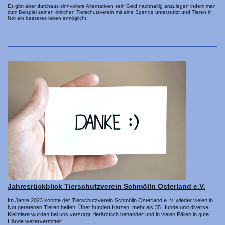
Es gibt aber durchaus sinnvollere Alternativen sein Geld nachhaltig anzulegen indem man
zum Beispiel seinen örtlichen Tierschutzverein mit eine Spende unterstützt und Tieren in
Not ein besseres leben ermöglicht.
Jahresrückblick Tierschutzverein Schmölln Osterland e.V.
Im Jahre 2023 konnte der Tierschutzverein Schmölln Osterland e. V. wieder vielen in
Not geratenen Tieren helfen. Über hundert Katzen, mehr als 35 Hunde und diverse
Kleintiere wurden bei uns versorgt, tierärztlich behandelt und in vielen Fällen in gute
Hände weitervermittelt.