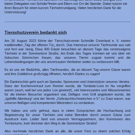
kleine Delegation von Schüler*innen und Eltern vor Ort die Spende. Dabei nutzen sie
ihren Besuch für einen kurzen Tierheimrundgang. Vielen herzlichen Dank für die
Unterstützung!
Tierschutzverein bedankt sich
Am 26. August 2023 führte der Tierschutzverein Schmölln Osterland e. V. seinen
traditionellen „Tag der offenen Tür„ durch. Das Interesse unserer Tierfreunde aus nah
und fern war riesig. Etwa 400 Gäste besuchten an diesem Tage das vereinseigene
Tierheim in der Sommeritzer Straße. Am Ende des Tages konnten wir uns über ein
hübsches Sümmchen freuen, das unseren Tieren zugute kommt und die
Lebensbedingungen der uns anvertrauten Vierbeiner weiter zu verbessern hilft.
Es ist uns ein Bedürfnis, allen Tierfreunden, die an diesem Tag unsere Gäste waren
und ihre Geldbörse großzügig öffneten, herzlich Danke zu sagen!
Ein Dankeschön geht auch an Spender, Sponsoren und Unterstützer unseres Vereins.
Dass der Kuchenverkauf zum Renner wurde, die Tombola-Lose im Nu vergriffen
waren (auch, weil bei uns jedes Los gewinnt!), viel Interessantes und Wissenswertes
für die kleinen Besucher organisiert war, Deftiges vom Grill angeboten wurde, die
„Igelhilfe Altenburg“ und der Verein „Gebrauchtschweinchen e.V.“ zu Gast waren, war
unseren fleißigen und kompetenten Mitstreitern zu verdanken.
Wir haben uns sehr gefreut, dass in vielen Gesprächen die Hochachtung und
Begeisterung für unser Tierheim und seine Betreiber durch unsere Gäste zum
Ausdruck kam. Leider fand von unseren Vertragspartnern, den Kommunen des
Territoriums, kein Vertreter den Weg in die Sommeritzer Straße!
Also nochmals herzlichen Dank an alle, die unser Fest zu einem solchen Erfolg