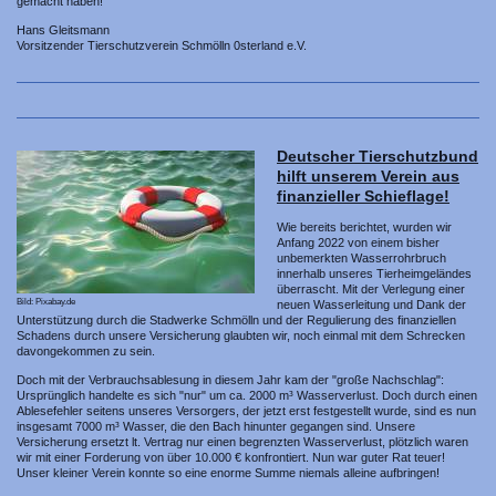
gemacht haben!
Hans Gleitsmann
Vorsitzender Tierschutzverein Schmölln 0sterland e.V.
Deutscher Tierschutzbund
hilft unserem Verein aus
finanzieller Schieflage!
Wie bereits berichtet, wurden wir
Anfang 2022 von einem bisher
unbemerkten Wasserrohrbruch
innerhalb unseres Tierheimgeländes
überrascht. Mit der Verlegung einer
Bild: Pixabay.de
neuen Wasserleitung und Dank der
Unterstützung durch die Stadwerke Schmölln und der Regulierung des finanziellen
Schadens durch unsere Versicherung glaubten wir, noch einmal mit dem Schrecken
davongekommen zu sein.
Doch mit der Verbrauchsablesung in diesem Jahr kam der "große Nachschlag":
Ursprünglich handelte es sich "nur" um ca. 2000 m³ Wasserverlust. Doch durch einen
Ablesefehler seitens unseres Versorgers, der jetzt erst festgestellt wurde, sind es nun
insgesamt 7000 m³ Wasser, die den Bach hinunter gegangen sind. Unsere
Versicherung ersetzt lt. Vertrag nur einen begrenzten Wasserverlust, plötzlich waren
wir mit einer Forderung von über 10.000 € konfrontiert. Nun war guter Rat teuer!
Unser kleiner Verein konnte so eine enorme Summe niemals alleine aufbringen!