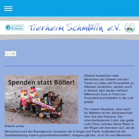
2023
Obwohl inzwischen viele
Menschen der Umwelt und den
Tieren zu Liebe auf Feuerwerkk zu
Silvester verzichten, werden auch
in diesem Jahr wieder mehrere
Millionenen Euro in Form von
Feuerwerk buchstäblich in die Luft
gejagt.
Für unsere Haustiere, aber auch
für Wildtiere ist der Jahreswechsel
eine Zeit des Grauens. Der
ohrenbetäubende Lärm, das grelle
Licht (Tiere nehmen diese Reize in
Bildquelle: pixabay
der Regel viel intensiver auf, als wir
Menschen) und der Brandgeruch versetzen sie in Angst und Panik. Außerdem ist die
Staubbelastung extrem gesundheitsschädlich, übrigens gilt das auch für uns Menschen.