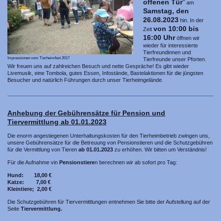
offenen Tür
"
am
Samstag, den
26.08.2023
hin. In der
von 10:00 bis
Zeit
16:00 Uhr
öffnen wir
wieder für interessierte
Tierfreundinnen und
Impressionen vom Tierheimfest 2017
Tierfreunde unser Pforten.
Wir freuen uns auf zahlreichen Besuch und nette Gespräche! Es gibt wieder
Livemusik, eine Tombola, gutes Essen, Infostände, Bastelaktionen für die jüngsten
Besucher und natürlich Führungen durch unser Tierheimgelände.
Anhebung der Gebührensätze für Pension und
Tiervermittlung ab 01.01.2023
Die enorm angestiegenen Unterhaltungskosten für den Tierheimbetrieb zwingen uns,
unsere Gebührensätze für die Betreuung von Pensionstieren und die Schutzgebühren
für die Vermittlung von Tieren
ab 01.01.2023
zu erhöhen. Wir bitten um Verständnis!
Für die Aufnahme vin
Pensionstiere
n berechnen wir ab sofort pro Tag:
Hund: 18,00 €
Katze: 7,00 €
Kleintiere; 2,00 €
Die Schutzgebühren für Tiervermittlungen entnehmen Sie bitte der Aufstellung auf der
Seite
Tiervermittlung.