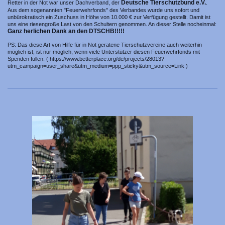
Deutsche Tierschutzbund e.V.
Retter in der Not war unser Dachverband, der
.
Aus dem sogenannten "Feuerwehrfonds" des Verbandes wurde uns sofort und
unbürokratisch ein Zuschuss in Höhe von 10.000 € zur Verfügung gestellt. Damit ist
uns eine riesengroße Last von den Schultern genommen. An dieser Stelle nocheinmal:
Ganz herlichen Dank an den DTSCHB!!!!!
PS: Das diese Art von Hilfe für in Not geratene Tierschutzvereine auch weiterhin
möglich ist, ist nur möglich, wenn viele Unterstützer diesen Feuerwehrfonds mit
Spenden füllen. ( https://www.betterplace.org/de/projects/28013?
utm_campaign=user_share&utm_medium=ppp_sticky&utm_source=Link )